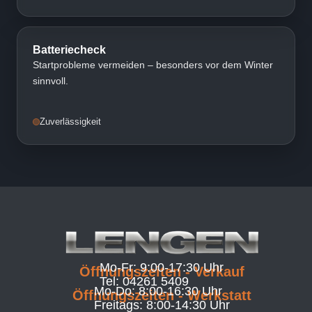
Batteriecheck
Startprobleme vermeiden – besonders vor dem Winter
sinnvoll.
Zuverlässigkeit
Mo-Fr: 9:00-17:30 Uhr
Öffnungszeiten - Verkauf
Tel: 04261 5409
Mo-Do: 8:00-16:30 Uhr
Öffnungszeiten - Werkstatt
Freitags: 8:00-14:30 Uhr