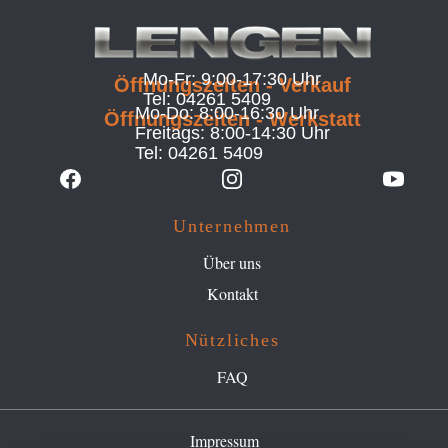
Mo-Fr: 9:00-17:30 Uhr
Öffnungszeiten - Verkauf
Tel: 04261 5409
Mo-Do: 8:00-16:30 Uhr
Öffnungszeiten - Werkstatt
Freitags: 8:00-14:30 Uhr
Tel: 04261 5409
Facebook
Instagram
YouTub
Unternehmen
Über uns
Kontakt
Nützliches
FAQ
Impressum